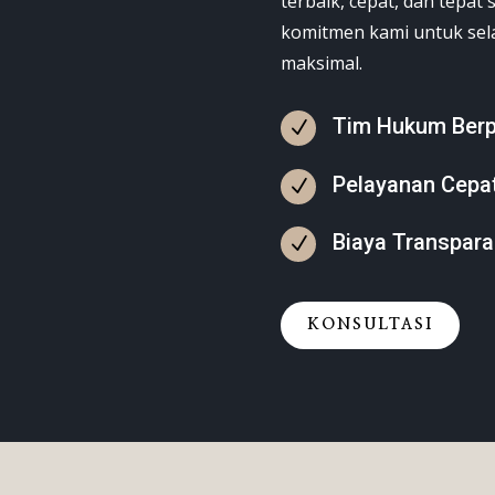
terbaik, cepat, dan tepat
komitmen kami untuk sel
maksimal.
Tim Hukum Ber
N
Pelayanan Cepa
N
Biaya Transpara
N
KONSULTASI