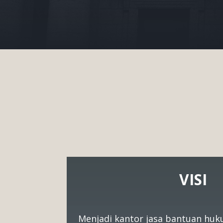
VISI
Menjadi kantor jasa bantuan huk