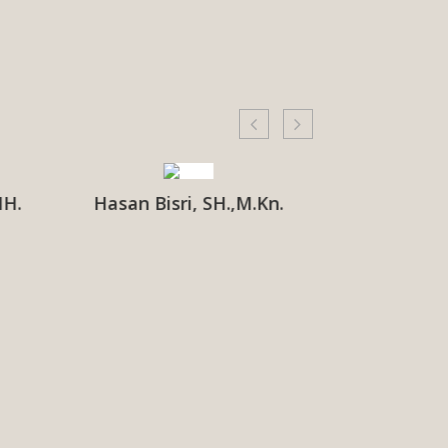
MH.
Hasan Bisri, SH.,M.Kn.
Moh. Ikhwan