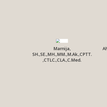
kbar
Marnija,
Ah
SH.,MH.
SH.,SE.,MH.,MM.,M.Ak.,CPTT.
,CTLC.,CLA.,C.Med.