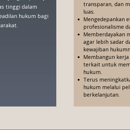
transparan, dan m
as tinggi dalam
luas.
eadilan hukum bagi
Mengedepankan eti
arakat.
profesionalisme d
Memberdayakan ma
agar lebih sadar 
kewajiban hukumn
Membangun kerja s
terkait untuk me
hukum.
Terus meningkatka
hukum melalui pe
berkelanjutan.