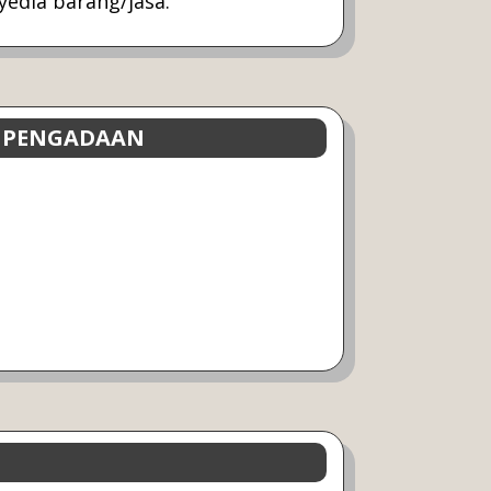
edia barang/jasa.
 PENGADAAN