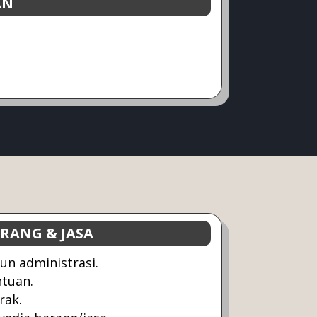
AN
ANG & JASA
un administrasi.
tuan.
rak.