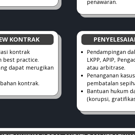
penawaran.
EW KONTRAK
PENYELESAI
iasi kontrak
Pendampingan dal
 best practice.
LKPP, APIP, Penga
yang dapat merugikan
atau arbitrase.
Penanganan kasus 
bahan kontrak.
pembatalan sepiha
Bantuan hukum da
(korupsi, gratifika