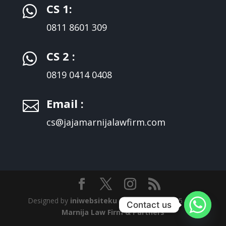
CS 1:

0811 8601 309
CS 2 :

0819 0414 0408
Email :

cs@jajamarnijalawfirm.com
Designed by
iniwebsiteku
| © Copyright 2025
Jaja
Contact us
Marnija Law Firm & Partners